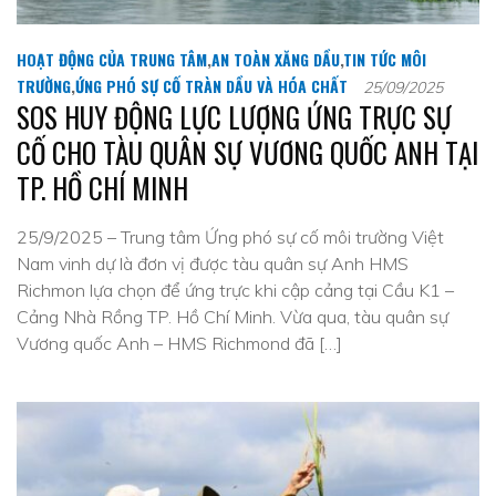
HOẠT ĐỘNG CỦA TRUNG TÂM
,
AN TOÀN XĂNG DẦU
,
TIN TỨC MÔI
TRƯỜNG
,
ỨNG PHÓ SỰ CỐ TRÀN DẦU VÀ HÓA CHẤT
25/09/2025
SOS HUY ĐỘNG LỰC LƯỢNG ỨNG TRỰC SỰ
CỐ CHO TÀU QUÂN SỰ VƯƠNG QUỐC ANH TẠI
TP. HỒ CHÍ MINH
25/9/2025 – Trung tâm Ứng phó sự cố môi trường Việt
Nam vinh dự là đơn vị được tàu quân sự Anh HMS
Richmon lựa chọn để ứng trực khi cập cảng tại Cầu K1 –
Cảng Nhà Rồng TP. Hồ Chí Minh. Vừa qua, tàu quân sự
Vương quốc Anh – HMS Richmond đã […]