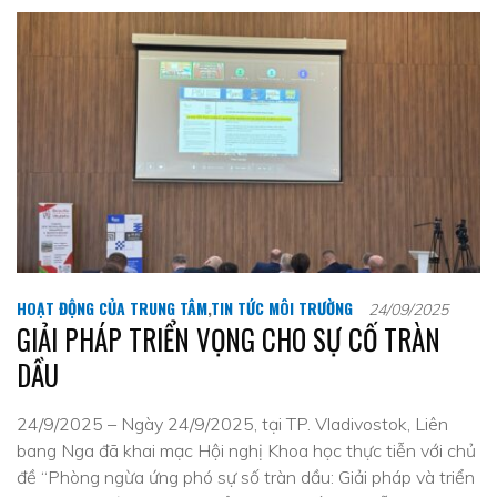
HOẠT ĐỘNG CỦA TRUNG TÂM
,
TIN TỨC MÔI TRƯỜNG
24/09/2025
GIẢI PHÁP TRIỂN VỌNG CHO SỰ CỐ TRÀN
DẦU
24/9/2025 – Ngày 24/9/2025, tại TP. Vladivostok, Liên
bang Nga đã khai mạc Hội nghị Khoa học thực tiễn với chủ
đề “Phòng ngừa ứng phó sự số tràn dầu: Giải pháp và triển