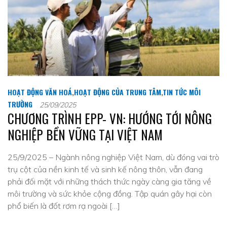
HOẠT ĐỘNG VĂN HOÁ
,
HOẠT ĐỘNG CỦA TRUNG TÂM
,
TIN TỨC MÔI
TRƯỜNG
25/09/2025
CHƯƠNG TRÌNH EPP- VN: HƯỚNG TỚI NÔNG
NGHIỆP BỀN VỮNG TẠI VIỆT NAM
25/9/2025 – Ngành nông nghiệp Việt Nam, dù đóng vai trò
trụ cột của nền kinh tế và sinh kế nông thôn, vẫn đang
phải đối mặt với những thách thức ngày càng gia tăng về
môi trường và sức khỏe cộng đồng. Tập quán gây hại còn
phổ biến là đốt rơm rạ ngoài […]